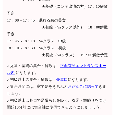
★基礎（コンテ出演の方）17：10解散
予定
17：00～17：45
眠れる森の美女
★初級（Vaクラス以外） 18：00解散
予定
17：45～18：10 Vaクラス 中級
18：10～18：30 Vaクラス 初級
★初級（Vaクラス） 19：00解散予定
♪ 児童・基礎の集合・解散は
正面玄関エントランスホー
ル内
になります。
♪ 初級以上の集合・解散は
楽屋口
になります。
♪ 集合時間には、家で髪をきちんと
おだんごに結って
きま
しょう。
♪ 初級以上は各自で足慣らしを終え、衣裳・頭飾りをつけ
開始10分前には舞台袖に準備できるようにしましょう。