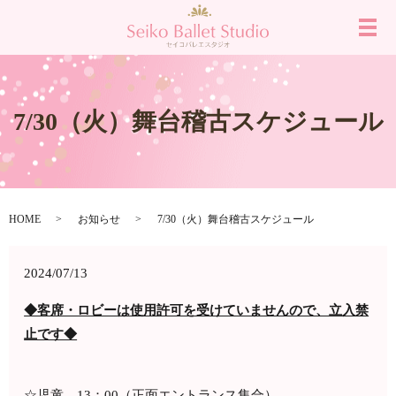
メ
7/30（火）舞台稽古スケジュール
HOME
お知らせ
7/30（火）舞台稽古スケジュール
2024/07/13
◆客席・ロビーは使用許可を受けていませんので、立入禁
止です◆
☆児童 13：00（正面エントランス集合）